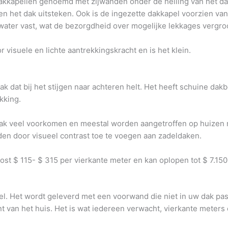
kkapellen genoemd met zijwanden onder de helling van het dak
 het dak uitsteken. Ook is de ingezette dakkapel voorzien van
 water vast, wat de bezorgdheid over mogelijke lekkages vergro
visuele en lichte aantrekkingskracht en is het klein.
k dat bij het stijgen naar achteren helt. Het heeft schuine d
kking.
dak veel voorkomen en meestal worden aangetroffen op huizen met
uden door visueel contrast toe te voegen aan zadeldaken.
st $ 115- $ 315 per vierkante meter en kan oplopen tot $ 7.150 
l. Het wordt geleverd met een voorwand die niet in uw dak past.
t van het huis. Het is wat iedereen verwacht, vierkante meters