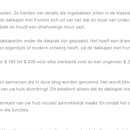
llen. Ze hielden van details die ingebakken zitten in de klassi
 de dakkapel met fronton zich uit van het dak en moet van onde
balk en houdt een driehoekige muur vast.
apellen onder de dakpiek zijn geplaatst. Het heeft een dramati
 eigentijds of modern ontwerp heeft, zal de dakkapel met fronto
r $ 165 tot $ 300 voor elke vierkante voet en kan ongeveer $ 
men aannemen die in deze blog worden genoemd. Het wordt blind
van uw huis doordringt. Dit betekent alleen dat de dakkapel niet
enkant van uw huis visueel aantrekkelijk maakt. En omdat het is
n die functies.