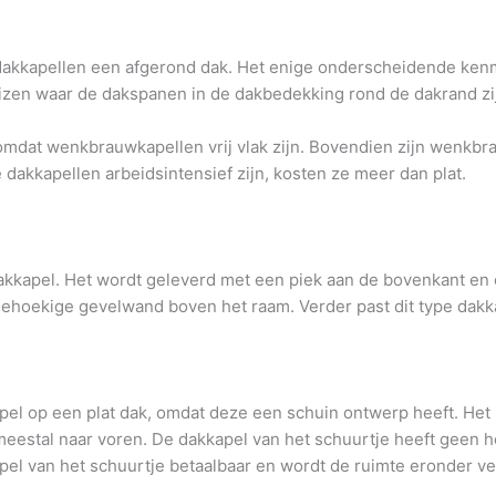
akkapellen een afgerond dak. Het enige onderscheidende kenme
huizen waar de dakspanen in de dakbedekking rond de dakrand z
omdat wenkbrauwkapellen vrij vlak zijn. Bovendien zijn wenkbra
 dakkapellen arbeidsintensief zijn, kosten ze meer dan plat.
kkapel. Het wordt geleverd met een piek aan de bovenkant en e
iehoekige gevelwand boven het raam. Verder past dit type dakk
el op een plat dak, omdat deze een schuin ontwerp heeft. Het i
s meestal naar voren. De dakkapel van het schuurtje heeft geen h
apel van het schuurtje betaalbaar en wordt de ruimte eronder ve